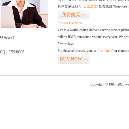
具体交易流程可
“点击这里”
查看或咨询support@
我要购买
>>
Process Overview:
4.cn is a world leading domain escrow service plat
million RMB transaction volume every year. We promi
联系我们
5 workdays.
For detailed process, you can
“visit here”
or contact
QQ：2726103981
BUY NOW
>>
Copyright © 1998 -2025 ww