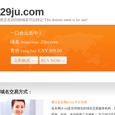
29ju.com
您正在访问的域名可以转让!This domain name is for sale!
一口价出售中！
域名
29ju.com
Domain Name:
售价
CNY 999.00
Listing Price:
立即购买
BUY NOW
>>
>>
域名交易方式：
通过金名网(4.cn) 中介交易
金名网(4.cn)是全球领先的域名交易服务机
简单、安全、专业的第三方服务！ 为了保证交